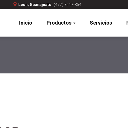
León, Guanajuato:
(477) 7117-354
Inicio
Productos
Servicios